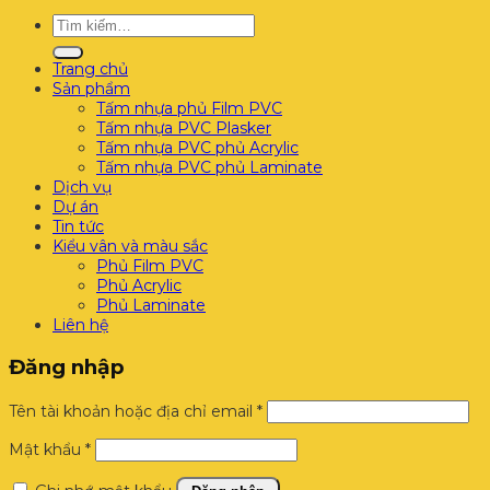
Tìm
kiếm:
Trang chủ
Sản phẩm
Tấm nhựa phủ Film PVC
Tấm nhựa PVC Plasker
Tấm nhựa PVC phủ Acrylic
Tấm nhựa PVC phủ Laminate
Dịch vụ
Dự án
Tin tức
Kiểu vân và màu sắc
Phủ Film PVC
Phủ Acrylic
Phủ Laminate
Liên hệ
Đăng nhập
Bắt
Tên tài khoản hoặc địa chỉ email
*
buộc
Bắt
Mật khẩu
*
buộc