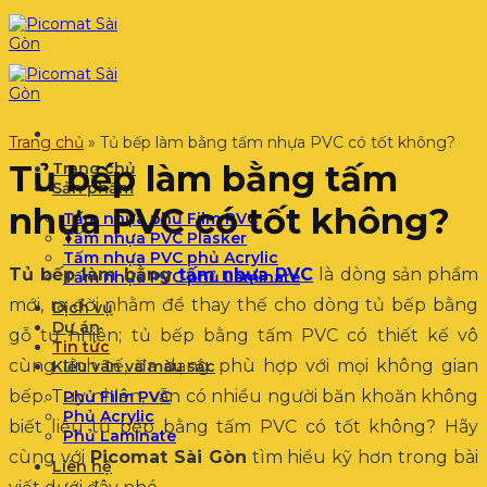
Bỏ
qua
nội
dung
Trang chủ
»
Tủ bếp làm bằng tấm nhựa PVC có tốt không?
Tủ bếp làm bằng tấm
Trang chủ
Sản phẩm
nhựa PVC có tốt không?
Tấm nhựa phủ Film PVC
Tấm nhựa PVC Plasker
Tấm nhựa PVC phủ Acrylic
Tủ bếp làm bằng
tấm nhựa PVC
là dòng sản phẩm
Tấm nhựa PVC phủ Laminate
mới, ra đời nhằm để thay thế cho dòng tủ bếp bằng
Dịch vụ
Dự án
gỗ tự nhiên; tủ bếp bằng tấm PVC có thiết kế vô
Tin tức
cùng tinh tế, đa dạng phù hợp với mọi không gian
Kiểu vân và màu sắc
bếp. Tuy nhiên, vẫn có nhiều người băn khoăn không
Phủ Film PVC
Phủ Acrylic
biết liệu tủ bếp bằng tấm PVC có tốt không? Hãy
Phủ Laminate
cùng với
Picomat Sài Gòn
tìm hiểu kỹ hơn trong bài
Liên hệ