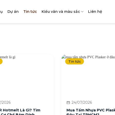
vụ
Dự án
Tin tức
Kiểu vân và màu sắc
Liên hệ
Tin tức
/2026
24/07/2026
 Hotmelt Là Gì? Tìm
Mua Tấm Nhựa PVC Plas
ề Cơ Chế Bám Dính
Đâu Tại TPHCM?