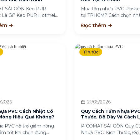
T SÀI GÒN Keo PUR
Mua tấm nhựa PVC Plasker
 Là Gì? Keo PUR Hotmelt
tại TPHCM? Cách chọn nh
óng chảy...
cấp uy...
hêm
Đọc thêm
Tin tức
/2026
21/05/2026
hựa PVC Cách Nhiệt Có
Quy Cách Tấm Nhựa PVC
Nóng Hiệu Quả Không?
Thước, Độ Dày Và Cách 
Chọn
ựa PVC hỗ trợ giảm nóng
PICOMAT SÀI GÒN Quy C
 ẩm tốt khi chọn đúng
Nhựa PVC: Kích Thước, Độ
Cách Lựa...