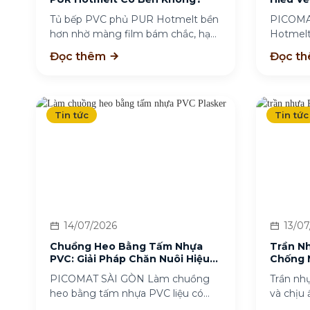
Tủ bếp PVC phủ PUR Hotmelt bền
PICOMA
hơn nhờ màng film bám chắc, hạn
Hotmelt
chế...
là keo n
Đọc thêm
Đọc t
Tin tức
Tin tức
14/07/2026
13/07
Chuồng Heo Bằng Tấm Nhựa
Trần N
PVC: Giải Pháp Chăn Nuôi Hiệu
Chống 
Quả
PICOMAT SÀI GÒN Làm chuồng
Trần nh
heo bằng tấm nhựa PVC liệu có
và chịu
phù hợp? Chuồng...
tấm,...