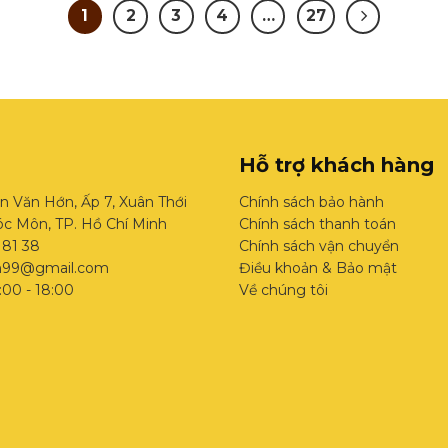
1
2
3
4
…
27
Hỗ trợ khách hàng
n Văn Hớn, Ấp 7, Xuân Thới
Chính sách bảo hành
c Môn, TP. Hồ Chí Minh
Chính sách thanh toán
 81 38
Chính sách vận chuyển
h99@gmail.com
Điều khoản & Bảo mật
:00 - 18:00
Về chúng tôi