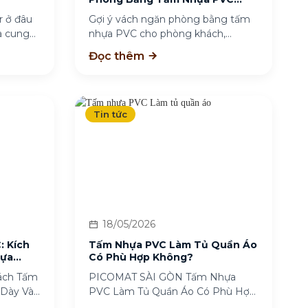
Plasker
 ở đâu
Gợi ý vách ngăn phòng bằng tấm
à cung
nhựa PVC cho phòng khách,
phòng ngủ, bếp...
Đọc thêm
Tin tức
18/05/2026
: Kích
Tấm Nhựa PVC Làm Tủ Quần Áo
Lựa
Có Phù Hợp Không?
ách Tấm
PICOMAT SÀI GÒN Tấm Nhựa
 Dày Và
PVC Làm Tủ Quần Áo Có Phù Hợp
Không? Tấm...