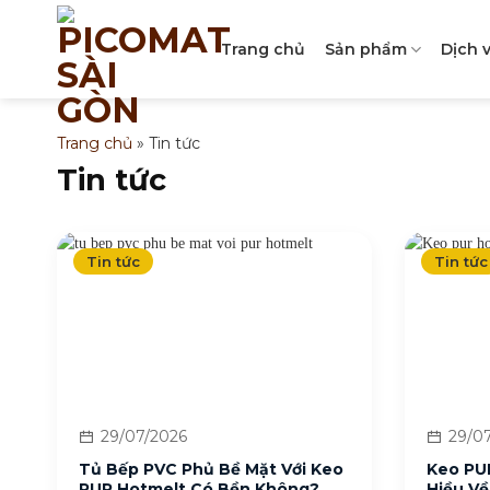
Bỏ
qua
Trang chủ
Sản phẩm
Dịch 
nội
dung
Trang chủ
»
Tin tức
Tin tức
Tin tức
Tin tức
29/07/2026
29/07
Tủ Bếp PVC Phủ Bề Mặt Với Keo
Keo PUR
PUR Hotmelt Có Bền Không?
Hiều V