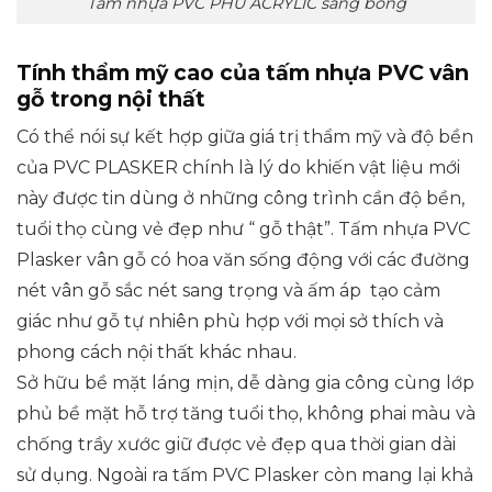
Tấm nhựa PVC PHỦ ACRYLIC sáng bóng
Tính thẩm mỹ cao của tấm nhựa PVC vân
gỗ trong nội thất
Có thể nói sự kết hợp giữa giá trị thẩm mỹ và độ bền
của PVC PLASKER chính là lý do khiến vật liệu mới
này được tin dùng ở những công trình cần độ bền,
tuổi thọ cùng vẻ đẹp như “ gỗ thật”. Tấm nhựa PVC
Plasker vân gỗ có hoa văn sống động với các đường
nét vân gỗ sắc nét sang trọng và ấm áp tạo cảm
giác như gỗ tự nhiên phù hợp với mọi sở thích và
phong cách nội thất khác nhau.
Sở hữu bề mặt láng mịn, dễ dàng gia công cùng lớp
phủ bề mặt hỗ trợ tăng tuổi thọ, không phai màu và
chống trầy xước giữ được vẻ đẹp qua thời gian dài
sử dụng. Ngoài ra tấm PVC Plasker còn mang lại khả