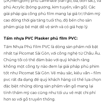
(2K,men,gốm) phủ Laminate (vân gỗ, đá, đơn sắc), và
phủ Acrylic (bóng gương, kim tuyến, vân gỗ). Các
giải pháp gia công phủ film mang lại giá trị thẩm mỹ
cao đồng thời gia tăng tuổi thọ, độ bền cho sản
phẩm giúp bề mặt dễ vệ sinh và có giá hợp lý.
Tấm nhựa PVC Plasker phủ film PVC:
Tấm Nhựa Phủ Film PVC
là dòng sản phẩm nổi bật
nhất tại Picomat Sài Gòn, với công nghệ từ Châu Âu.
Chúng tôi có thể đảm bảo với quý khách rằng
không một công ty nào đem lại giải pháp phủ phim
tốt như Picomat Sài Gòn. Về màu sắc, kiểu vân – film
pvc rất đa dạng để quý khách hàng có thể lựa chọn
đặc biệt những dòng sản phẩm vân gỗ mang lại
tính thẩm mỹ cao cũng như tối ưu về mặt chi phí
hơn so với gỗ truyền thống.