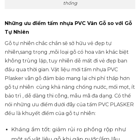
thống
Những ưu điểm tấm nhựa PVC Vân Gỗ so với Gỗ
Tự Nhiên
Gỗ tự nhiên chắc chắn sẽ sở hữu vẻ đẹp tự
nhiên,sang trọng ,mỗi loại gỗ có hoa văn khác biệt
không trùng lặp, tuy nhiên dễ mất đi vẻ đẹp ban
đầu qua thời gian. Vật liệu mới tấm nhựa PVC
Plasker vân gỗ đảm bảo mang lại chi phí thấp hơn
gỗ tự nhiên cùng khả năng chống nước, mối mọt, ít
bảo trì , dễ dàng thi công, mẫu mã đa dạng. Có thể
nói những ưu điểm dưới đây của tấm PVC PLASKER
đều là khuyết điểm của gỗ tự nhiên:
Kháng ẩm tốt: giảm rủi ro phồng rộp như
một số vật liệu gỗ khi gặp nước/ẩm lâu