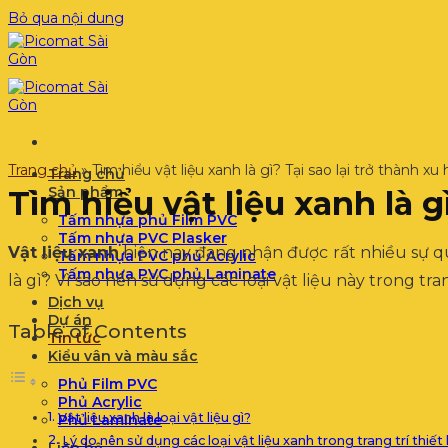
Bỏ qua nội dung
Trang chủ
»
Tìm hiểu vật liệu xanh là gì? Tại sao lại trở thành x
Trang chủ
Sản phẩm
Tìm hiểu vật liệu xanh là g
Tấm nhựa phủ Film PVC
Tấm nhựa PVC Plasker
Vật liệu xanh
hiện nay đang nhận được rất nhiều sự qua
Tấm nhựa PVC phủ Acrylic
Tấm nhựa PVC phủ Laminate
là gì? Vì sao nên sử dụng các loại vật liệu này trong tr
Dịch vụ
Dự án
Table of Contents
Tin tức
Kiểu vân và màu sắc
Phủ Film PVC
Phủ Acrylic
Vật liệu xanh là loại vật liệu gì?
Phủ Laminate
Lý do nên sử dụng các loại vật liệu xanh trong trang trí thiết 