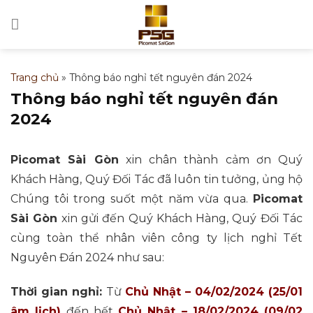
Bỏ
qua
nội
dung
Trang chủ
»
Thông báo nghỉ tết nguyên đán 2024
Thông báo nghỉ tết nguyên đán
2024
Picomat Sài Gòn
xin chân thành cảm ơn Quý
Khách Hàng, Quý Đối Tác đã luôn tin tưởng, ủng hộ
Chúng tôi trong suốt một năm vừa qua.
Picomat
Sài Gòn
xin gửi đến Quý Khách Hàng, Quý Đối Tác
cùng toàn thể nhân viên công ty lịch nghỉ Tết
Nguyên Đán 2024 như sau:
Thời gian nghỉ:
Từ
Chủ Nhật – 04/02/2024 (25/01
âm lịch)
đến hết
Chủ Nhật – 18/02/2024 (09/02