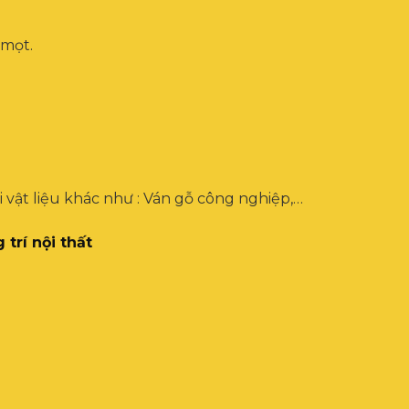
 mọt.
oại vật liệu khác như : Ván gỗ công nghiệp,…
trí nội thất