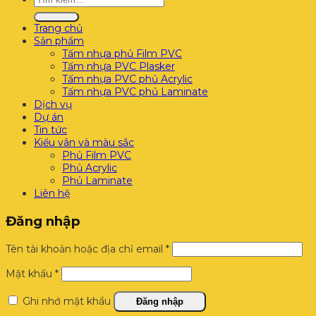
kiếm:
Trang chủ
Sản phẩm
Tấm nhựa phủ Film PVC
Tấm nhựa PVC Plasker
Tấm nhựa PVC phủ Acrylic
Tấm nhựa PVC phủ Laminate
Dịch vụ
Dự án
Tin tức
Kiểu vân và màu sắc
Phủ Film PVC
Phủ Acrylic
Phủ Laminate
Liên hệ
Đăng nhập
Bắt
Tên tài khoản hoặc địa chỉ email
*
buộc
Bắt
Mật khẩu
*
buộc
Ghi nhớ mật khẩu
Đăng nhập