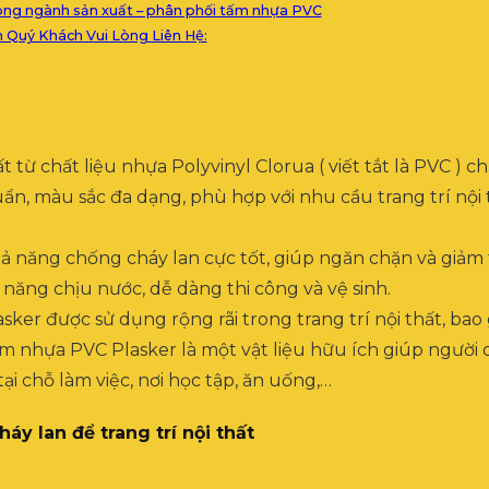
trong ngành sản xuất – phân phối tấm nhựa PVC
Quý Khách Vui Lòng Liên Hệ:
ừ chất liệu nhựa Polyvinyl Clorua ( viết tắt là PVC ) c
ẩn, màu sắc đa dạng, phù hợp với nhu cầu trang trí nội t
ả năng chống cháy lan cực tốt, giúp ngăn chặn và giảm t
năng chịu nước, dễ dàng thi công và vệ sinh.
sker được sử dụng rộng rãi trong trang trí nội thất, ba
, tấm nhựa PVC Plasker là một vật liệu hữu ích giúp ngư
ại chỗ làm việc, nơi học tập, ăn uống,…
y lan để trang trí nội thất