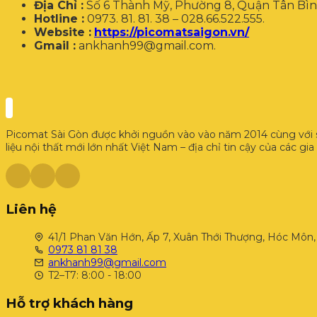
Địa Chỉ :
Số 6 Thành Mỹ, Phường 8, Quận Tân Bình
Hotline :
0973. 81. 81. 38 – 028.66.522.555.
Website :
https://picomatsaigon.vn/
Gmail :
ankhanh99@gmail.com.
Picomat Sài Gòn được khởi nguồn vào vào năm 2014 cùng với sự
liệu nội thất mới lớn nhất Việt Nam – địa chỉ tin cậy của các gi
Liên hệ
41/1 Phan Văn Hớn, Ấp 7, Xuân Thới Thượng, Hóc Môn,
0973 81 81 38
ankhanh99@gmail.com
T2–T7: 8:00 - 18:00
Hỗ trợ khách hàng