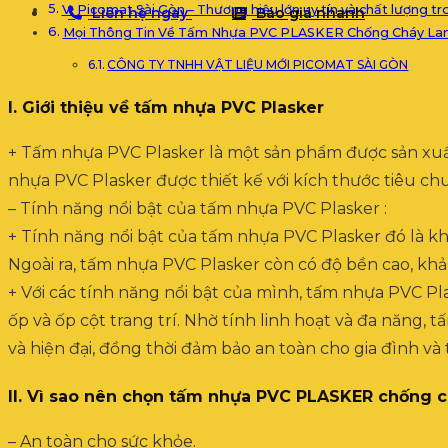
V. Picomat Sài Gòn – Thương hiệu lớn uy tín và chất lượng 
Liên hệ ngay
Báo giá nhanh
Mọi Thông Tin Về Tấm Nhựa PVC PLASKER Chống Cháy Lan 
CÔNG TY TNHH VẬT LIỆU MỚI PICOMAT SÀI GÒN
I. Giới thiệu về tấm nhựa PVC Plasker
+ Tấm nhựa PVC Plasker là một sản phẩm được sản xuất t
nhựa PVC Plasker được thiết kế với kích thước tiêu chu
– Tính năng nổi bật của tấm nhựa PVC Plasker :
+ Tính năng nổi bật của tấm nhựa PVC Plasker đó là kh
Ngoài ra, tấm nhựa PVC Plasker còn có độ bền cao, khả 
+ Với các tính năng nổi bật của mình, tấm nhựa PVC Pla
ốp và ốp cột trang trí. Nhờ tính linh hoạt và đa năng
và hiện đại, đồng thời đảm bảo an toàn cho gia đình và t
II.
Vì sao nên chọn tấm nhựa PVC PLASKER chống chá
– An toàn cho sức khỏe.