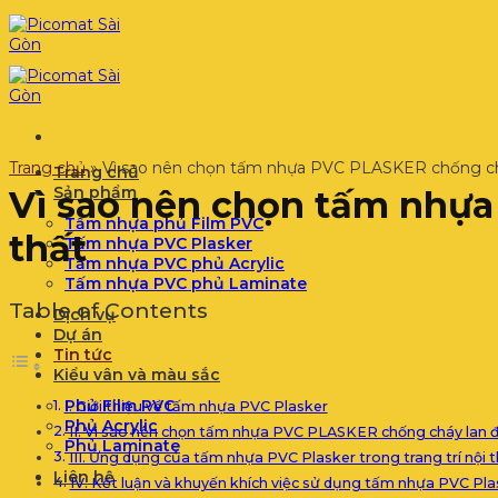
Bỏ
qua
nội
dung
Trang chủ
»
Vì sao nên chọn tấm nhựa PVC PLASKER chống cháy 
Trang chủ
Sản phẩm
Vì sao nên chọn tấm nhựa
Tấm nhựa phủ Film PVC
thất
Tấm nhựa PVC Plasker
Tấm nhựa PVC phủ Acrylic
Tấm nhựa PVC phủ Laminate
Table of Contents
Dịch vụ
Dự án
Tin tức
Kiểu vân và màu sắc
Phủ Film PVC
I. Giới thiệu về tấm nhựa PVC Plasker
Phủ Acrylic
II. Vì sao nên chọn tấm nhựa PVC PLASKER chống cháy lan để 
Phủ Laminate
III. Ứng dụng của tấm nhựa PVC Plasker trong trang trí nội 
Liên hệ
IV. Kết luận và khuyến khích việc sử dụng tấm nhựa PVC Plas