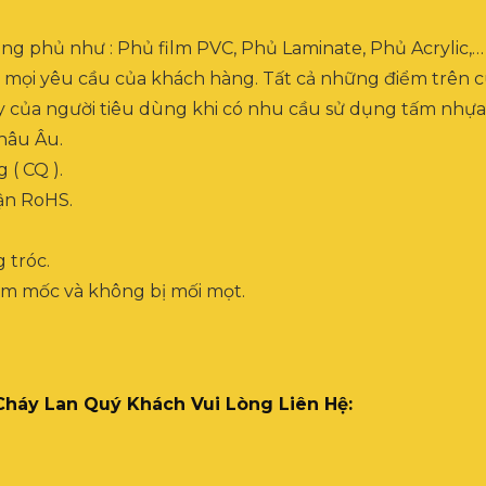
công phủ như : Phủ film PVC, Phủ Laminate, Phủ Acrylic,
g mọi yêu cầu của khách hàng. Tất cả những điểm trên c
ậy của người tiêu dùng khi có nhu cầu sử dụng tấm nhựa
hâu Âu.
( CQ ).
ận RoHS.
 tróc.
ẩm mốc và không bị mối mọt.
áy Lan Quý Khách Vui Lòng Liên Hệ: