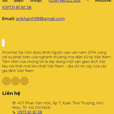
Số điện thoại:
(028).66.522.555
–
Hotline:
(0973).81.81.38
Email:
ankhanh99@gmail.com
Picomat Sài Gòn được khởi nguồn vào vào năm 2014 cùng
với sự phát triển của nghành thương mại điện tử tại Việt Nam.
Tầm nhìn của chúng tôi là xây dựng một sàn giao dịch Vật
liệu nội thất mới lớn nhất Việt Nam – địa chỉ tin cậy của các
gia đình Việt Nam
Liên hệ
41/1 Phan Văn Hớn, Ấp 7, Xuân Thới Thượng, Hóc
Môn, TP. Hồ Chí Minh
0973 81 81 38