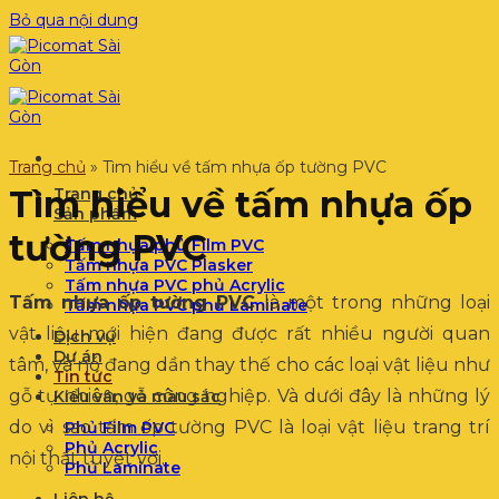
Bỏ qua nội dung
Trang chủ
»
Tìm hiểu về tấm nhựa ốp tường PVC
Tìm hiểu về tấm nhựa ốp
Trang chủ
Sản phẩm
tường PVC
Tấm nhựa phủ Film PVC
Tấm nhựa PVC Plasker
Tấm nhựa PVC phủ Acrylic
Tấm nhựa ốp tường PVC
là một trong những loại
Tấm nhựa PVC phủ Laminate
vật liệu mới hiện đang được rất nhiều người quan
Dịch vụ
Dự án
tâm, và nó đang dần thay thế cho các loại vật liệu như
Tin tức
gỗ tự nhiên, gỗ công nghiệp. Và dưới đây là những lý
Kiểu vân và màu sắc
do vì sao tấm ốp tường PVC là loại vật liệu trang trí
Phủ Film PVC
Phủ Acrylic
nội thất tuyệt vời.
Phủ Laminate