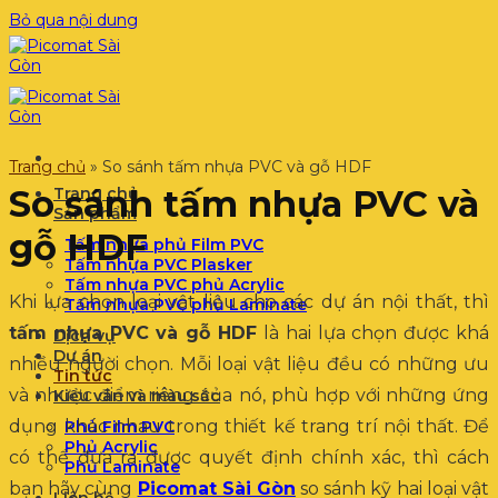
Bỏ qua nội dung
Trang chủ
»
So sánh tấm nhựa PVC và gỗ HDF
So sánh tấm nhựa PVC và
Trang chủ
Sản phẩm
gỗ HDF
Tấm nhựa phủ Film PVC
Tấm nhựa PVC Plasker
Tấm nhựa PVC phủ Acrylic
Khi lựa chọn loại vật liệu cho các dự án nội thất, thì
Tấm nhựa PVC phủ Laminate
tấm nhựa PVC và gỗ HDF
là hai lựa chọn được khá
Dịch vụ
Dự án
nhiều người chọn. Mỗi loại vật liệu đều có những ưu
Tin tức
và nhược điểm riêng của nó, phù hợp với những ứng
Kiểu vân và màu sắc
dụng khác nhau trong thiết kế trang trí nội thất. Để
Phủ Film PVC
Phủ Acrylic
có thể đưa ra được quyết định chính xác, thì cách
Phủ Laminate
bạn hãy cùng
Picomat Sài Gòn
so sánh kỹ hai loại vật