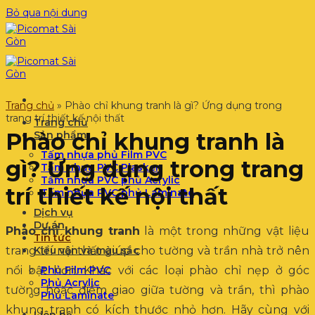
Bỏ qua nội dung
Trang chủ
»
Phào chỉ khung tranh là gì? Ứng dụng trong
trang trí thiết kế nội thất
Trang chủ
Phào chỉ khung tranh là
Sản phẩm
Tấm nhựa phủ Film PVC
gì? Ứng dụng trong trang
Tấm nhựa PVC Plasker
Tấm nhựa PVC phủ Acrylic
trí thiết kế nội thất
Tấm nhựa PVC phủ Laminate
Dịch vụ
Dự án
Phào chỉ khung tranh
là một trong những vật liệu
Tin tức
trang trí nội thất giúp cho tường và trần nhà trở nên
Kiểu vân và màu sắc
nổi bật hơn. Khác với các loại phào chỉ nẹp ở góc
Phủ Film PVC
Phủ Acrylic
tường hoặc điểm giao giữa tường và trần, thì phào
Phủ Laminate
khung tranh có kích thước nhỏ hơn. Hãy cùng với