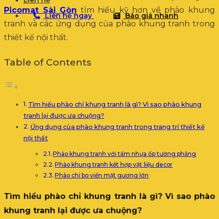
Liên hệ
Picomat Sài Gòn
tìm hiểu kỹ hơn về phào khung
Liên hệ ngay
Báo giá nhanh
tranh và các ứng dụng của phào khung tranh trong
thiết kế nội thất.
Table of Contents
Tìm hiểu phào chỉ khung tranh là gì? Vì sao phào khung
tranh lại được ưa chuộng?
Ứng dụng của phào khung tranh trong trang trí thiết kế
nội thất
Phào khung tranh với tấm nhựa ốp tường phẳng
Phào khung tranh kết hợp vật liệu decor
Phào chỉ bo viền mặt gương lớn
Tìm hiểu phào chỉ khung tranh là gì? Vì sao phào
khung tranh lại được ưa chuộng?