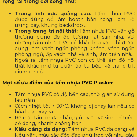
rộng rãi trong đời sống như:
Trong lĩnh vực quảng cáo:
Tấm nhựa PVC
được dùng để làm booth bán hàng, làm kệ
trưng bày, khung backdrop…
Trong trang trí nội thất:
Tấm nhựa PVC vân gỗ
thường dùng để ốp tường, lát sàn nhà. Với
những tấm nhựa PVC có khắc hoa văn thì được
dụng làm vách ngăn phòng khách, vách ngăn
phòng ngủ, ốp vách nhà vệ sinh, làm trần nhà…
Ngoài ra, tấm nhựa PVC còn có thể làm đồ nội
thất khác như tủ quần áo, tủ bếp, kệ trang trí,
giường ngủ…
Một số ưu điểm của tấm nhựa PVC Plasker
Tấm nhựa PVC có độ bền cao, thời gian sử dụng
lâu năm.
Cách nhiệt tốt < 60°C, không bị cháy lan nếu có
hỏa hoạn xảy ra.
Bề mặt tấm nhựa nhẵn, giúp việc vệ sinh trở nên
dễ dàng, nhanh chóng hơn.
Kiểu dáng đa dạng:
Tấm nhựa PVC đa dạng về
kiểu vân, màu sắc độc đáo phù hợp với nhu cầu