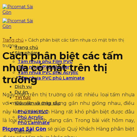
Bỏ
qua
nội
dung
Trang chủ
»
Cách phân biệt các tấm nhựa có mặt trên thị
trường
Trang chủ
Cách phân biệt các tấm
Sản phẩm
Tấm nhựa phủ Film PVC
nhựa có mặt trên thị
Tấm nhựa PVC Plasker
Tấm nhựa PVC phủ Acrylic
trường
Tấm nhựa PVC phủ Laminate
Dịch vụ
Dự án
Ngày nay trên thị trường có rất nhiều loại tấm nhựa
Tin tức
với màu sắc và ứng dụng gần như giống nhau, điều
Kiểu vân và màu sắc
này làm cho Khách Hàng rất khó phân biệt được đâu
Phủ Film PVC
Phủ Acrylic
là loại nhựa mình đang cần. Trong bài viết hôm nay,
Phủ Laminate
Picomat Sài Gòn
sẽ giúp Quý Khách Hàng phân biệt
Liên hệ