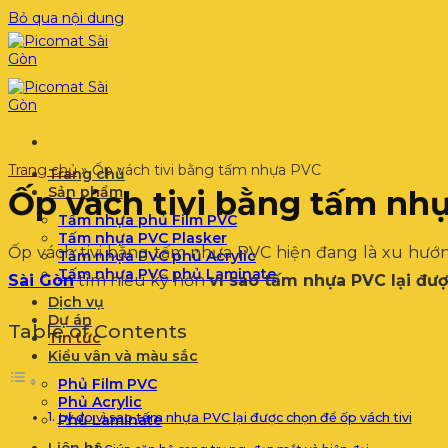
Bỏ qua nội dung
Trang chủ
»
Ốp vách tivi bằng tấm nhựa PVC
Trang chủ
Sản phẩm
Ốp vách tivi bằng tấm nh
Tấm nhựa phủ Film PVC
Tấm nhựa PVC Plasker
Ốp vách tivi bằng tấm nhựa PVC hiện đang là xu hướng
Tấm nhựa PVC phủ Acrylic
Tấm nhựa PVC phủ Laminate
Sài Gòn
tìm hiểu kỹ hơn
vì sao tấm nhựa PVC lại đượ
Dịch vụ
Dự án
Table of Contents
Tin tức
Kiểu vân và màu sắc
Phủ Film PVC
Phủ Acrylic
Lý do vì sao tấm nhựa PVC lại được chọn để ốp vách tivi
Phủ Laminate