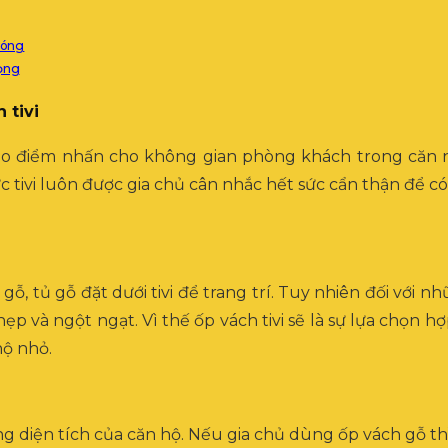
hóng
ọng
 tivi
 tạo điểm nhấn cho không gian phòng khách trong căn n
c tivi luôn được gia chủ cân nhắc hết sức cẩn thận để có
, tủ gỗ đặt dưới tivi để trang trí. Tuy nhiên đối với n
 và ngột ngạt. Vì thế ốp vách tivi sẽ là sự lựa chọn hợ
hộ nhỏ.
g diện tích của căn hộ. Nếu gia chủ dùng ốp vách gỗ th