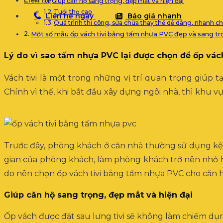
Liên hệ
Giúp căn hộ sang trọng, đẹp mắt và hiện đại
Tuổi thọ cao
Liên hệ ngay
Báo giá nhanh
Quá trình thi công, sửa chữa thay thế dễ dàng, nhanh c
Một số mẫu ốp vách tivi bằng tấm nhựa PVC đẹp và sang tr
Lý do vì sao tấm nhựa PVC lại được chọn để ốp vách
Vách tivi là một trong những vị trí quan trọng giúp
Chính vì thế, khi bắt đầu xây dựng ngôi nhà, thì khu vự
Trước đây, phòng khách ở căn nhà thường sử dụng kệ gỗ
gian của phòng khách, làm phòng khách trở nên nhỏ hẹp
do nên chọn ốp vách tivi bằng tấm nhựa PVC cho căn 
Giúp căn hộ sang trọng, đẹp mắt và hiện đại
Ốp vách được đặt sau lưng tivi sẽ không làm chiếm dụn