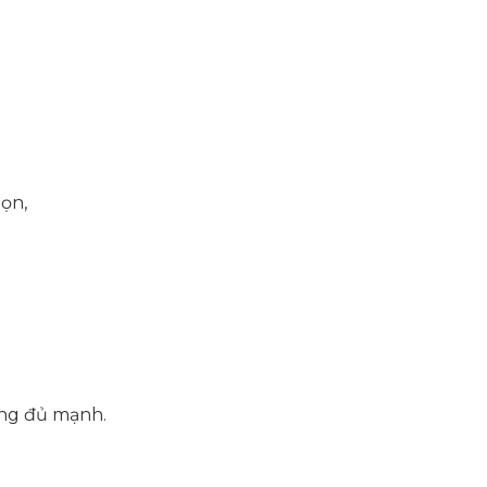
họn,
ộng đủ mạnh.