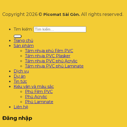
Copyright 2026 ©
All rights reserved.
Picomat Sài Gòn.
Tìm kiếm:
Trang chủ
Sản phẩm
Tấm nhựa phủ Film PVC
Tấm nhựa PVC Plasker
Tấm nhựa PVC phủ Acrylic
Tấm nhựa PVC phủ Laminate
Dịch vụ
Dự án
Tin tức
Kiểu vân và màu sắc
Phủ Film PVC
Phủ Acrylic
Phủ Laminate
Liên hệ
Đăng nhập