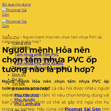
Bỏ qua nội dung
Trang chủ
»
Người mệnh Hỏa nên chọn tấm nhựa PVC ốp
tường nào là phù hơp?
Trang chủ
Người mệnh Hỏa nên
Sản phẩm
Tấm nhựa phủ Film PVC
chọn tấm nhựa PVC ốp
Tấm nhựa PVC Plasker
Tấm nhựa PVC phủ Acrylic
tường nào là phù hơp?
Tấm nhựa PVC phủ Laminate
Dịch vụ
Dự án
Người mệnh Hỏa nên chọn tấm nhựa PVC ốp
Tin tức
tường nào là phù hơp?
Kiểu vân và màu sắc
Là câu hỏi được nhiều người
mệnh hỏa rất quan tâm. Vì nếu chọn không đúng với
Phủ Film PVC
Phủ Acrylic
bản mệnh của mình có thể sẽ gây trở ngại cho họ
Phủ Laminate
trong sự nghiệp. Hãy cùng với
Picomat Sài Gòn
tìm