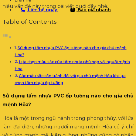
Liên hệ
hiểu vấn đề này trong bài viết dưới đây nhé.
Liên hệ ngay
Báo giá nhanh
Table of Contents
Sử dụng tấm nhựa PVC ốp tường nào cho gia chủ mệnh
Hỏa?
Lựa chọn màu sắc của tấm nhựa phù hợp với người mệnh
Hỏa
Các màu sắc cần tránh đối với gia chủ mệnh Hỏa khi lựa
chọn tấm nhựa ốp tường
Sử dụng tấm nhựa PVC ốp tường nào cho gia chủ
mệnh Hỏa?
Hỏa là một trong ngũ hành trong phong thủy, với lửa
làm đại diện, những người mang mệnh Hỏa có ý chí
vô cùng mạnh mẽ, kiên cường, những cũng có phần