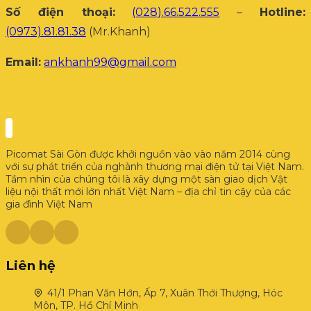
Số điện thoại:
(028).66.522.555
–
Hotline:
(0973).81.81.38
(Mr.Khanh)
Email:
ankhanh99@gmail.com
Picomat Sài Gòn được khởi nguồn vào vào năm 2014 cùng
với sự phát triển của nghành thương mại điện tử tại Việt Nam.
Tầm nhìn của chúng tôi là xây dựng một sàn giao dịch Vật
liệu nội thất mới lớn nhất Việt Nam – địa chỉ tin cậy của các
gia đình Việt Nam
Liên hệ
41/1 Phan Văn Hớn, Ấp 7, Xuân Thới Thượng, Hóc
Môn, TP. Hồ Chí Minh