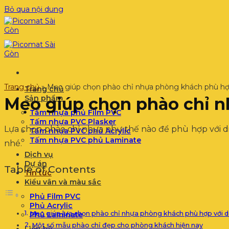
Bỏ qua nội dung
Trang chủ
»
Mẹo giúp chọn phào chỉ nhựa phòng khách phù h
Trang chủ
Sản phẩm
Mẹo giúp chọn phào chỉ 
Tấm nhựa phủ Film PVC
Tấm nhựa PVC Plasker
Lựa chọn phào chỉ nhựa như thế nào để phù hợp với 
Tấm nhựa PVC phủ Acrylic
Tấm nhựa PVC phủ Laminate
nhé.
Dịch vụ
Dự án
Table of Contents
Tin tức
Kiểu vân và màu sắc
Phủ Film PVC
Phủ Acrylic
Mẹo giúp lựa chọn phào chỉ nhựa phòng khách phù hợp với d
Phủ Laminate
Một số mẫu phào chỉ đẹp cho phòng khách hiện nay