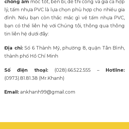
chống ẩm
mốc tốt, bền bỉ, dễ thi công và giá cả hợp
lý, tấm nhựa PVC là lựa chọn phù hợp cho nhiều gia
đình. Nếu bạn còn thắc mắc gì về tấm nhựa PVC,
bạn có thể liên hệ với Chúng tôi, thông qua thông
tin liên hệ dưới đây:
Địa chỉ:
Số 6 Thành Mỹ, phường 8, quận Tân Bình,
thành phố Hồ Chí Minh
Số điện thoại:
(028).66.522.555
–
Hotline:
(0973).81.81.38
(Mr.Khanh)
Email:
ankhanh99@gmail.com