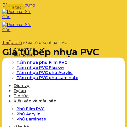
Bỏ qua nội dung
Tin tức
Trang chủ
»
Giá tủ bếp nhựa PVC
Giá tủ bếp nhựa PVC
Trang chủ
Sản phẩm
Tấm nhựa phủ Film PVC
Tấm nhựa PVC Plasker
Tấm nhựa PVC phủ Acrylic
Tấm nhựa PVC phủ Laminate
Dịch vụ
Dự án
Tin tức
Kiểu vân và màu sắc
Phủ Film PVC
Phủ Acrylic
Phủ Laminate