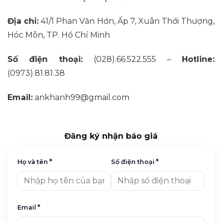
Địa chỉ:
41/1 Phan Văn Hớn, Ấp 7, Xuân Thới Thượng,
Hóc Môn, TP. Hồ Chí Minh
Số điện thoại:
(028).66.522.555
–
Hotline:
(0973).81.81.38
Email:
ankhanh99@gmail.com
Đăng ký nhận báo giá
*
*
Họ và tên
Số điện thoại
*
Email