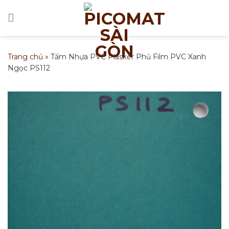
Bỏ
qua
nội
dung
Trang chủ
»
Tấm Nhựa PVC Plasker Phủ Film PVC Xanh
Ngọc PS112