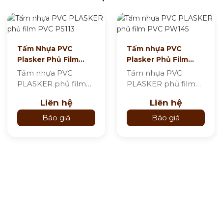
Tấm Nhựa PVC
Tấm nhựa PVC
Plasker Phủ Film
Plasker Phủ Film
PVC Xám Công
PVC Vân Gỗ Truyền
Tấm nhựa PVC
Tấm nhựa PVC
Nghiệp PS113
Thống PW145
PLASKER phủ film
PLASKER phủ film
PVC màu xám công
PVC vân gỗ PW145
Liên hệ
Liên hệ
nghiệp PS113 là vật
là vật liệu nội thất…
liệu…
Báo giá
Báo giá