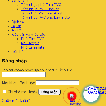
Sản phẩm
Tấm nhựa phủ Film PVC
Tấm nhựa PVC Plasker
Tấm nhựa PVC phủ Acrylic
Tấm nhựa PVC phủ Laminate
Dịch vụ
Dự án
Tin tức
Kiểu vân và màu sắc
Phủ Film PVC
Phủ Acrylic
Phủ Laminate
Liên hệ
Đăng nhập
Tên tài khoản hoặc địa chỉ email
*
Bắt buộc
Mật khẩu
*
Bắt buộc
Ghi nhớ mật khẩu
Đăng nhập
Quên mật khẩu?