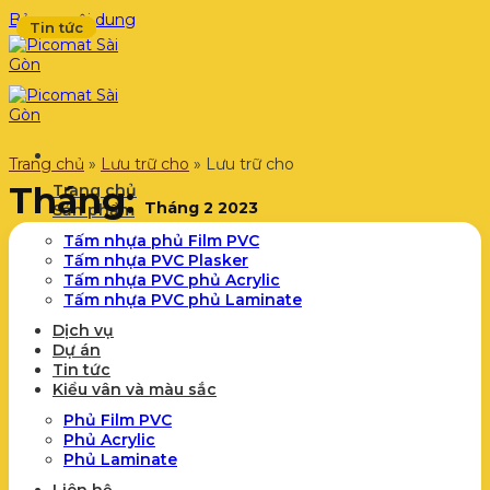
Bỏ qua nội dung
Tin tức
Tin tức
Tin tức
Tin tức
Tin tức
Tin tức
Tin tức
Tin tức
Tin tức
Tin tức
Trang chủ
»
Lưu trữ cho
»
Lưu trữ cho
Tháng:
Trang chủ
Tháng 2 2023
Sản phẩm
Tấm nhựa phủ Film PVC
Tấm nhựa PVC Plasker
Tấm nhựa PVC phủ Acrylic
Tấm nhựa PVC phủ Laminate
Dịch vụ
Dự án
Tin tức
Kiểu vân và màu sắc
Phủ Film PVC
Phủ Acrylic
Phủ Laminate